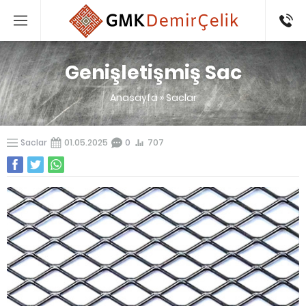
0532
383 47
95
Genişletişmiş Sac
Anasayfa
»
Saclar
Saclar
01.05.2025
0
707