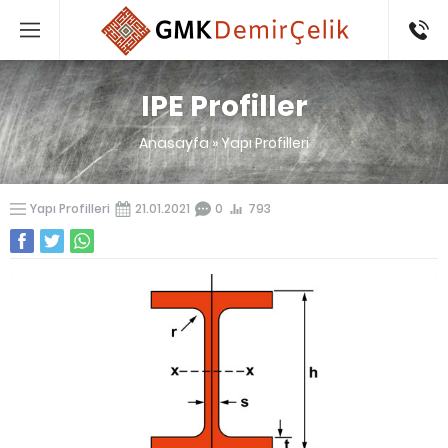
0532
383 47
95
IPE Profiller
Anasayfa
»
Yapı Profilleri
Yapı Profilleri
21.01.2021
0
793